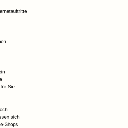
rnetauftritte
nen
ein
e
für Sie.
doch
ssen sich
ne-Shops