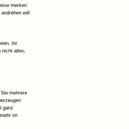
weise merken
 andrehen will
ten. Ihr
nicht alles,
n Sie mehrere
überzeugen
l ganz
s mehr im