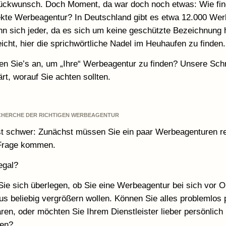
ückwunsch. Doch Moment, da war doch noch etwas: Wie fin
fekte Werbeagentur? In Deutschland gibt es etwa 12.000 We
n sich jeder, da es sich um keine geschützte Bezeichnung 
eicht, hier die sprichwörtliche Nadel im Heuhaufen zu finden.
n Sie’s an, um „Ihre“ Werbeagentur zu finden? Unsere Schrit
ärt, worauf Sie achten sollten.
RECHERCHE DER RICHTIGEN WERBEAGENTUR
ist schwer: Zunächst müssen Sie ein paar Werbeagenturen r
n Frage kommen.
egal?
 Sie sich überlegen, ob Sie eine Werbeagentur bei sich vor 
us beliebig vergrößern wollen. Können Sie alles problemlos 
ren, oder möchten Sie Ihrem Dienstleister lieber persönlich
zen?