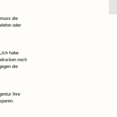
 muss die
elefon oder
 „Ich habe
indrucken noch
gegen die
entur Ihre
sparen.