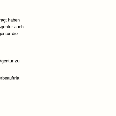
ragt haben
Agentur auch
entur die
 Agentur zu
beauftritt