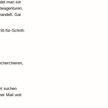
det man sie
rbeagenturen.
handelt. Gar
t-für-Schritt-
echerchieren,
Ort suchen
per Mail und