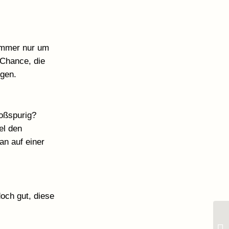
 immer nur um
 Chance, die
ugen.
roßspurig?
el den
an auf einer
och gut, diese