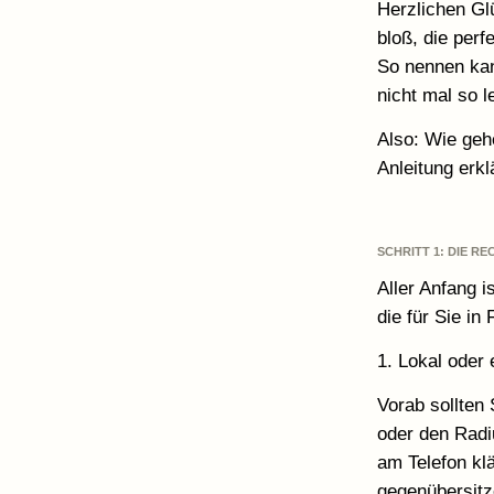
Herzlichen Gl
bloß, die per
So nennen kan
nicht mal so l
Also: Wie gehe
Anleitung erkl
SCHRITT 1: DIE 
Aller Anfang 
die für Sie i
1. Lokal oder 
Vorab sollten
oder den Radi
am Telefon klä
gegenübersit