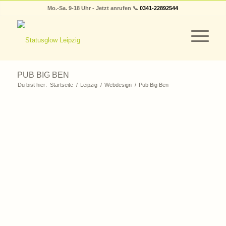
Mo.-Sa. 9-18 Uhr - Jetzt anrufen 📞
0341-22892544
PUB BIG BEN
Du bist hier:
Startseite
/
Leipzig
/
Webdesign
/
Pub Big Ben