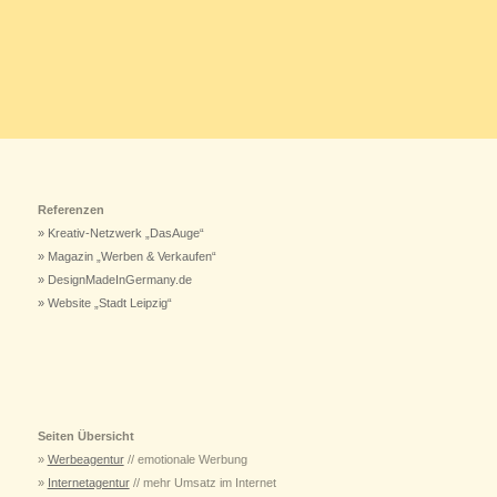
Referenzen
» Kreativ-Netzwerk „DasAuge“
» Magazin „Werben & Verkaufen“
» DesignMadeInGermany.de
» Website „Stadt Leipzig“
Seiten Übersicht
»
Werbeagentur
// emotionale Werbung
»
Internetagentur
// mehr Umsatz im Internet