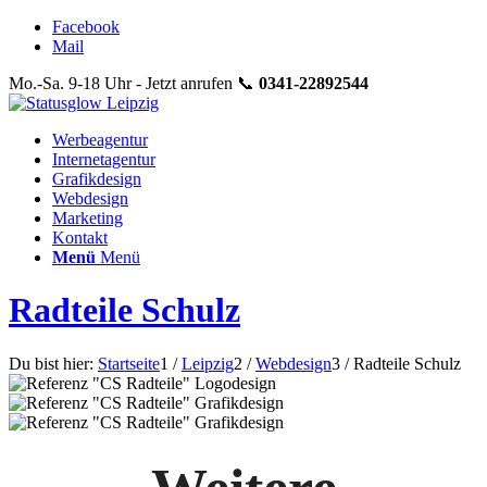
Facebook
Mail
Mo.-Sa. 9-18 Uhr - Jetzt anrufen 📞
0341-22892544
Werbeagentur
Internetagentur
Grafikdesign
Webdesign
Marketing
Kontakt
Menü
Menü
Radteile Schulz
Du bist hier:
Startseite
1
/
Leipzig
2
/
Webdesign
3
/
Radteile Schulz