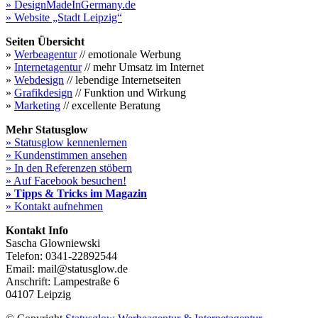
» DesignMadeInGermany.de
» Website „Stadt Leipzig“
Seiten Übersicht
»
Werbeagentur
// emotionale Werbung
»
Internetagentur
// mehr Umsatz im Internet
»
Webdesign
// lebendige Internetseiten
»
Grafikdesign
// Funktion und Wirkung
»
Marketing
// excellente Beratung
Mehr Statusglow
» Statusglow kennenlernen
» Kundenstimmen ansehen
» In den Referenzen stöbern
» Auf Facebook besuchen!
» Tipps & Tricks im Magazin
» Kontakt aufnehmen
Kontakt Info
Sascha Glowniewski
Telefon: 0341-22892544
Email: mail@statusglow.de
Anschrift: Lampestraße 6
04107 Leipzig