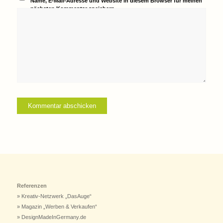
Name, E-Mail-Adresse und Website in diesem Browser für meinen
nächsten Kommentar speichern.
Referenzen
» Kreativ-Netzwerk „DasAuge“
» Magazin „Werben & Verkaufen“
» DesignMadeInGermany.de